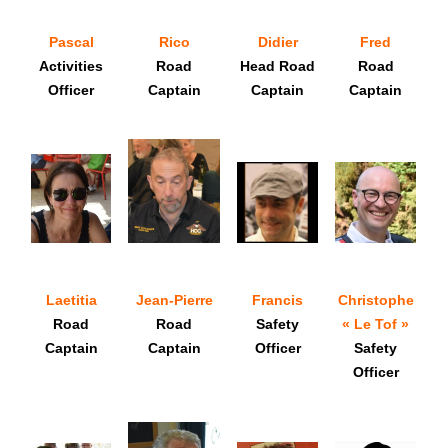
Pascal
Rico
Didier
Fred
Activities
Road
Head Road
Road
Officer
Captain
Captain
Captain
Laetitia
Jean-Pierre
Francis
Christophe
Road
Road
Safety
« Le Tof »
Captain
Captain
Officer
Safety
Officer